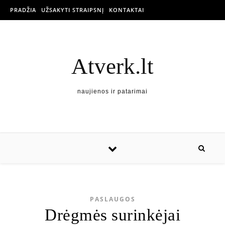
PRADŽIA
UŽSAKYTI STRAIPSNĮ
KONTAKTAI
Atverk.lt
naujienos ir patarimai
PASLAUGOS
Drėgmės surinkėjai