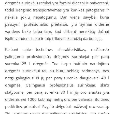
drėgmės surinkėjų ratukai yra žymiai didesni ir patvaresni,
todėl įrenginio transportavimas yra kur kas patogesnis ir
nekelia jokių nepatogumų. Dar viena savybė, kuria
pasižymi profesionalūs prietaisai, yra žymiai didesnė
vandens bako talpa tam, kad dirbant nereikėtų dažnai
išpilti vandens bako ir taip trikdyti sklandžią darbų eigą.
Kalbant apie technines charakteristikas, mažiausio
galingumo profesionalūs drėgmės surinkėjai per parą
surenka 25 l drėgmės. Tuo tarpu buitinio naudojimo
drėgmės surinkėjui tai jau būtų neblogi rodmenys, nes
netgi galingiausi iš jų per parą surenka daugiausiai 40 l
drėgmės. Galingiausi profesionalūs surinkėjai, skirti
statyboms, per parą surenka 80 l ir jų oro srautas yra
didesnis nei 1000 kubinių metrų oro per valandą. Buitinės
paskirties prietaisai išvysto dvigubai mažesnį oro srautą.
Tie, kuriems reikia dar galingesnių prietaisų, jau turėtų