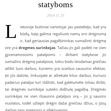
statyboms
2014 11 25
L
ietuvoje buitiniai vartotojai jau pastebėjo, kad yra
būdų, kaip galima reguliuoti namų oro drėgnumą
ir, kad geriausias pagalbininkas sumažinti drėgmę
ore yra
dregmes surinkejas
. Tačiau jis gali padėti ne vien
gyvenamosioms patalpoms – dirbant statybose jis
sumažins drėgmę patalpose, tokiu būdu leisdamas greičiau
atlikti tuos darbus, kuriems yra svarbus sausumo efektas.
Jei jūs dažote, tinkuojate ar atliekate kitus darbus, kuriuos
padarius patalpa turi išdžiūti, kad galėtumėte toliau dirbti,
tai drėgmės surinkėjai suteiks didžiulę pagalbą. Drėgmės
surinkėjas ne vien išsausins patalpos orą – jis jį sausins
nuolatos, todėl užtepti drėgni dažai greičiau džius, o jūsų
darbas taps greitesnis ir efektyvesnis.