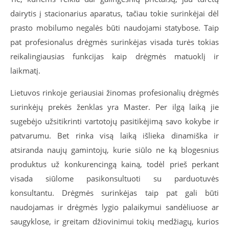
dairytis į stacionarius aparatus, tačiau tokie surinkėjai dėl
prasto mobilumo negalės būti naudojami statybose. Taip
pat profesionalus drėgmės surinkėjas visada turės tokias
reikalingiausias funkcijas kaip drėgmės matuoklį ir
laikmatį.
Lietuvos rinkoje geriausiai žinomas profesionalių drėgmės
surinkėjų prekės ženklas yra Master. Per ilgą laiką jie
sugebėjo užsitikrinti vartotojų pasitikėjimą savo kokybe ir
patvarumu. Bet rinka visą laiką išlieka dinamiška ir
atsiranda naujų gamintojų, kurie siūlo ne ką blogesnius
produktus už konkurencingą kainą, todėl prieš perkant
visada siūlome pasikonsultuoti su parduotuvės
konsultantu. Drėgmės surinkėjas taip pat gali būti
naudojamas ir drėgmės lygio palaikymui sandėliuose ar
saugyklose, ir greitam džiovinimui tokių medžiagų, kurios