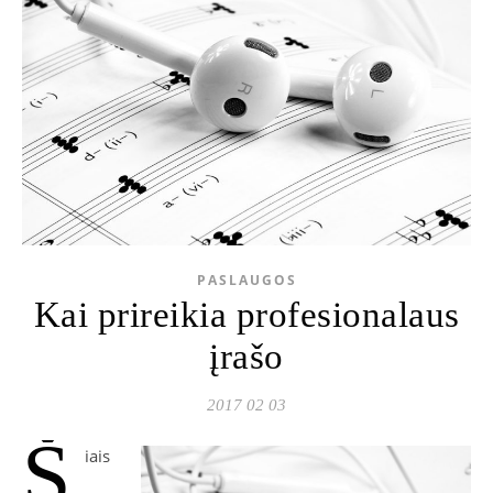
PASLAUGOS
Kai prireikia profesionalaus
įrašo
2017 02 03
Š
iais