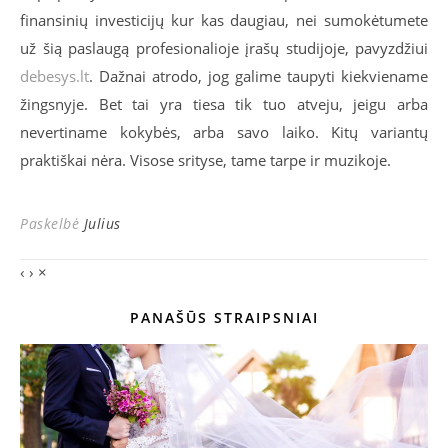
finansinių investicijų kur kas daugiau, nei sumokėtumete
už šią paslaugą profesionalioje įrašų studijoje, pavyzdžiui
debesys.lt
. Dažnai atrodo, jog galime taupyti kiekviename
žingsnyje. Bet tai yra tiesa tik tuo atveju, jeigu arba
nevertiname kokybės, arba savo laiko. Kitų variantų
praktiškai nėra. Visose srityse, tame tarpe ir muzikoje.
Paskelbė
Julius
‹
›
×
PANAŠŪS STRAIPSNIAI