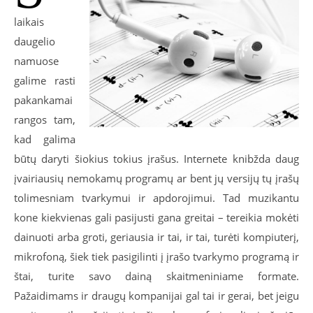
laikais
daugelio
namuose
galime rasti
pakankamai
rangos tam,
kad galima
būtų daryti šiokius tokius įrašus. Internete knibžda daug
įvairiausių nemokamų programų ar bent jų versijų tų įrašų
tolimesniam tvarkymui ir apdorojimui. Tad muzikantu
kone kiekvienas gali pasijusti gana greitai – tereikia mokėti
dainuoti arba groti, geriausia ir tai, ir tai, turėti kompiuterį,
mikrofoną, šiek tiek pasigilinti į įrašo tvarkymo programą ir
štai, turite savo dainą skaitmeniniame formate.
Pažaidimams ir draugų kompanijai gal tai ir gerai, bet jeigu