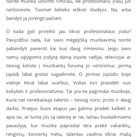
norite muzika užsiimti rimčiau, be profesionalių įrašų jūs
neišsivesite. Tuomet belieka ieškoti studijos. Na, arba
bandyti ją įsirengti pačiam.
O kada gali prireikti jau tikrai profesionalaus įrašo?
Pavyzdžiui tada, kai savo mėgėjišką muzikavimą norite
pabandyti paversti kai kuo daug rimtesniu. Jeigu savo
namų sąlygomis įrašytą dainą siųsite radijai, televizijai ar
tiesiog kelsite į muzikantų forumą jo vertinimui, pirmą
įspūdį labai greitai sugadinsite. O pirmas įspūdis šioje
vietoje tikrai labai svarbus. Viskas turi prasidėti nuo
kokybės ir profesionalumo. Tai yra tie pagrindai muzikoje,
kurie net nereikalauja talento – tiesiog noro, proto ir daug
darbo. Praėjus šiuos etapus jau galima pradėti kalbėti ir
apie tai, ar turite jūs tą talentą ar ne, tačiau šiuolaikiniame
pasaulyje, kur muzika paprastai tėra prekė vakarėlių,
renginių, koncertų metu, talentas vaidina tikrai mažą