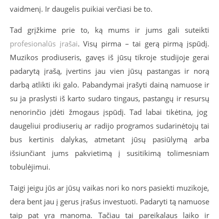
vaidmenį. Ir daugelis puikiai verčiasi be to.
Tad grįžkime prie to, ką mums ir jums gali suteikti
profesionalūs įrašai
. Visų pirma – tai gerą pirmą įspūdį.
Muzikos prodiuseris, gavęs iš jūsų tikroje studijoje gerai
padarytą įrašą, įvertins jau vien jūsų pastangas ir norą
darbą atlikti iki galo. Pabandymai įrašyti dainą namuose ir
su ja praslysti iš karto sudaro tingaus, pastangų ir resursų
nenorinčio įdėti žmogaus įspūdį. Tad labai tikėtina, jog
daugeliui prodiuserių ar radijo programos sudarinėtojų tai
bus kertinis dalykas, atmetant jūsų pasiūlymą arba
išsiunčiant jums pakvietimą į susitikimą tolimesniam
tobulėjimui.
Taigi jeigu jūs ar jūsų vaikas nori ko nors pasiekti muzikoje,
dera bent jau į gerus įrašus investuoti. Padaryti tą namuose
taip pat yra manoma. Tačiau tai pareikalaus laiko ir