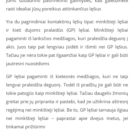
jums susiaurinti pasirinkimo galimybes, kad galėtumėte
rasti idealiai jūsų poreikius atitinkančius lęšius
Yra du pagrindiniai kontaktinių lęšių tipai: minkštieji lęšiai
ir kieti dujoms pralaidūs (GP) lęšiai. Minkštieji lęšiai
pagaminti iš lanksčios medžiagos, kuri praleidžia deguonį į
akis. Juos taip pat lengviau įsidėti ir išimti nei GP lęšius.
Tačiau jie nėra tokie pat ilgaamžiai kaip GP lęšiai ir gali būti
jautresni nuosėdoms
GP lęšiai pagaminti iš kietesnės medžiagos, kuri ne taip
lengvai praleidžia deguonį. Todėl iš pradžių jie gali būti ne
tokie patogūs kaip minkštieji lęšiai. Tačiau daugelis žmonių
greitai prie jų pripranta ir pastebi, kad jie užtikrina aštresnį
regėjimą nei minkštieji lęšiai. Be to, GP lęšiai tarnauja ilgiau
nei minkštieji lęšiai – paprastai apie dvejus metus, jei
tinkamai prižiūrimi