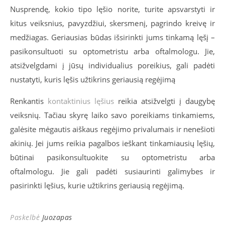
Nusprendę, kokio tipo lęšio norite, turite apsvarstyti ir
kitus veiksnius, pavyzdžiui, skersmenį, pagrindo kreivę ir
medžiagas. Geriausias būdas išsirinkti jums tinkamą lęšį –
pasikonsultuoti su optometristu arba oftalmologu. Jie,
atsižvelgdami į jūsų individualius poreikius, gali padėti
nustatyti, kuris lęšis užtikrins geriausią regėjimą
Renkantis
kontaktinius lęšius
reikia atsižvelgti į daugybę
veiksnių. Tačiau skyrę laiko savo poreikiams tinkamiems,
galėsite mėgautis aiškaus regėjimo privalumais ir nenešioti
akinių. Jei jums reikia pagalbos ieškant tinkamiausių lęšių,
būtinai pasikonsultuokite su optometristu arba
oftalmologu. Jie gali padėti susiaurinti galimybes ir
pasirinkti lęšius, kurie užtikrins geriausią regėjimą.
Paskelbė
Juozapas