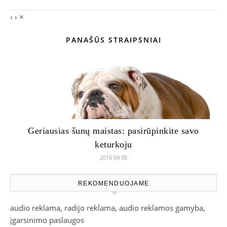
‹
›
×
PANAŠŪS STRAIPSNIAI
Geriausias šunų maistas: pasirūpinkite savo
keturkoju
2016 04 08
REKOMENDUOJAME
audio reklama, radijo reklama, audio reklamos gamyba,
įgarsinimo paslaugos