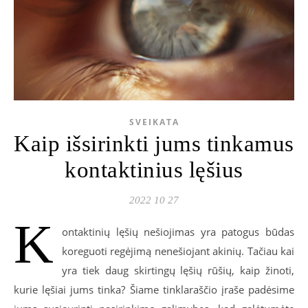
SVEIKATA
Kaip išsirinkti jums tinkamus
kontaktinius lęšius
2022 10 27
K
ontaktinių lęšių nešiojimas yra patogus būdas
koreguoti regėjimą nenešiojant akinių. Tačiau kai
yra tiek daug skirtingų lęšių rūšių, kaip žinoti,
kurie lęšiai jums tinka? Šiame tinklaraščio įraše padėsime