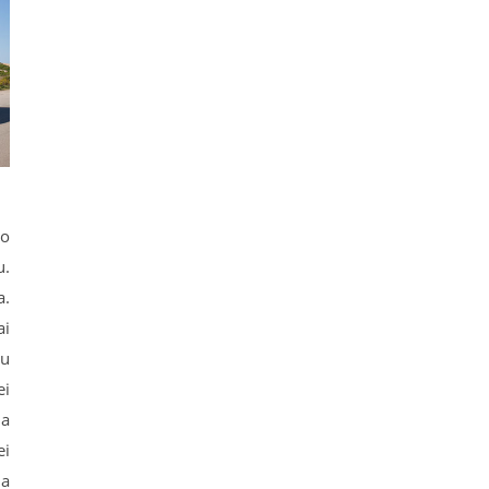
mo
u.
a.
ai
bu
ei
na
ei
da