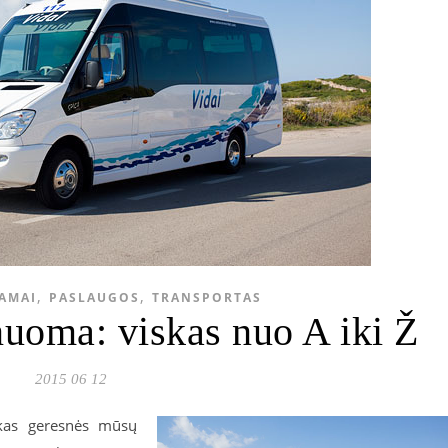
,
,
AMAI
PASLAUGOS
TRANSPORTAS
uoma: viskas nuo A iki Ž
2015 06 12
 kas geresnės mūsų