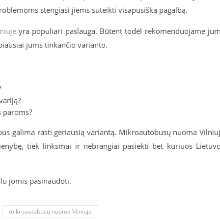
problemoms stengiasi jiems suteikti visapusišką pagalbą.
niuje
yra populiari paslauga. Būtent todėl rekomenduojame ju
abiausiai jums tinkančio varianto.
?
variją?
s paroms?
au bus galima rasti geriausią variantą. Mikroautobusų nuoma Vilniu
enybę, tiek linksmai ir nebrangiai pasiekti bet kuriuos Lietuv
lu jomis pasinaudoti.
mikroautobusų nuoma Vilniuje