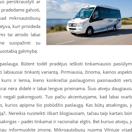
s persikraustyti ar
ų, pradedame galvoti,
 kad mikroautobusų
tyva, kuri prisideda
ums tai atrodo labai
e susipažinti su
 nuostabią galimybę.
aslauga. Būtent todėl pradėjus ieškoti tinkamiausio pasiūly
ti labiausiai tinkantį variantą. Pirmiausia, žinoma, kainos aspekt
, kuris ir lemia, kieno konkrečiai paslaugomis pasinaudoti vert
ai nėra didelė ir labai lengvai prieinama. Šiuo atveju daugiausi
i negali pakoreguoti. Tuo pačiu akcentuojame, kad labai svar
, kurios apipina šio pobūdžio paslaugą. Kas būtų atsakingas, j
?.. Nereikia nusiteikti iškart blogiausiam, tačiau taip kartais bū
sakingas – padės tinkamai ir racionaliai elgtis. Bet kuriuo atveju, j
biau informuokite įmonę. Mikroautobusų nuoma Vilniuje visa