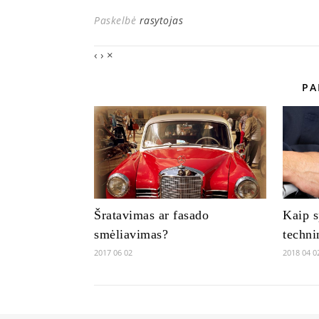
Paskelbė
rasytojas
‹
›
×
PA
Šratavimas ar fasado
Kaip s
smėliavimas?
techni
2017 06 02
2018 04 0