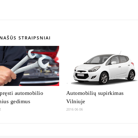
NAŠŪS STRAIPSNIAI
pręsti automobilio
Automobilių supirkimas
nius gedimus
Vilniuje
2
2016 06 06