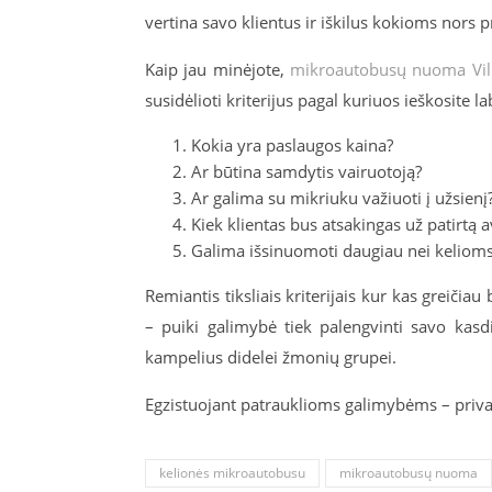
vertina savo klientus ir iškilus kokioms nors 
Kaip jau minėjote,
mikroautobusų nuoma Vil
susidėlioti kriterijus pagal kuriuos ieškosite l
Kokia yra paslaugos kaina?
Ar būtina samdytis vairuotoją?
Ar galima su mikriuku važiuoti į užsienį
Kiek klientas bus atsakingas už patirtą a
Galima išsinuomoti daugiau nei keliom
Remiantis tiksliais kriterijais kur kas greiči
– puiki galimybė tiek palengvinti savo kasdi
kampelius didelei žmonių grupei.
Egzistuojant patrauklioms galimybėms – priva
kelionės mikroautobusu
mikroautobusų nuoma