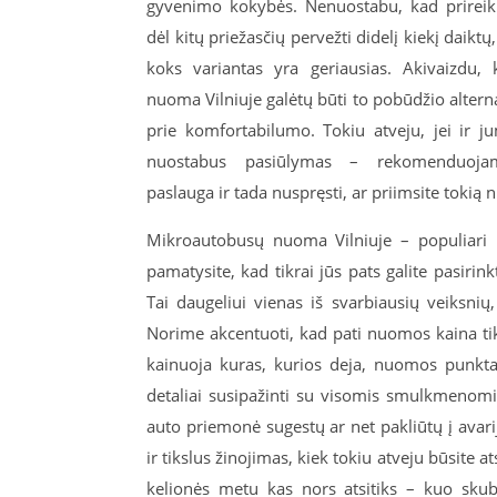
gyvenimo kokybės. Nenuostabu, kad prireiku
dėl kitų priežasčių pervežti didelį kiekį daikt
koks variantas yra geriausias. Akivaizdu,
nuoma Vilniuje galėtų būti to pobūdžio alterna
prie komfortabilumo. Tokiu atveju, jei ir j
nuostabus pasiūlymas – rekomenduojam
paslauga ir tada nuspręsti, ar priimsite tokią
Mikroautobusų nuoma Vilniuje – populiari p
pamatysite, kad tikrai jūs pats galite pasirink
Tai daugeliui vienas iš svarbiausių veiksnių
Norime akcentuoti, kad pati nuomos kaina tikr
kainuoja kuras, kurios deja, nuomos punkta
detaliai susipažinti su visomis smulkmenomis
auto priemonė sugestų ar net pakliūtų į avariją
ir tikslus žinojimas, kiek tokiu atveju būsite at
kelionės metu kas nors atsitiks – kuo sku