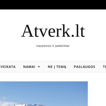
Atverk.lt
naujienos ir patarimai
SVEIKATA
NAMAI
NE Į TEMĄ
PASLAUGOS
T