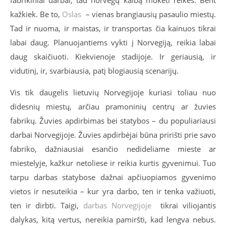
fabrikiniai darbai, tad norvegų kalbą mokėti reikės. Bent
kažkiek. Be to,
Oslas
– vienas brangiausių pasaulio miestų.
Tad ir nuoma, ir maistas, ir transportas čia kainuos tikrai
labai daug. Planuojantiems vykti į Norvegiją, reikia labai
daug skaičiuoti. Kiekvienoje stadijoje. Ir geriausią, ir
vidutinį, ir, svarbiausia, patį blogiausią scenarijų.
Vis tik daugelis lietuvių Norvegijoje kuriasi toliau nuo
didesnių miestų, arčiau pramoninių centrų ar žuvies
fabrikų. Žuvies apdirbimas bei statybos – du populiariausi
darbai Norvegijoje. Žuvies apdirbėjai būna pririšti prie savo
fabriko, dažniausiai esančio nedideliame mieste ar
miestelyje, kažkur netoliese ir reikia kurtis gyvenimui. Tuo
tarpu darbas statybose dažnai apčiuopiamos gyvenimo
vietos ir nesuteikia – kur yra darbo, ten ir tenka važiuoti,
ten ir dirbti. Taigi,
darbas Norvegijoje
tikrai viliojantis
dalykas, kitą vertus, nereikia pamiršti, kad lengva nebus.