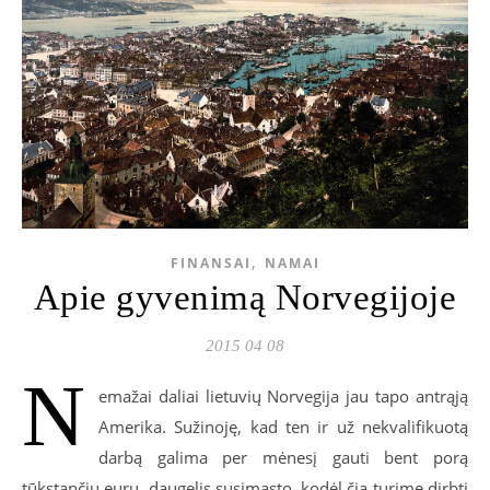
,
FINANSAI
NAMAI
Apie gyvenimą Norvegijoje
2015 04 08
N
emažai daliai lietuvių Norvegija jau tapo antrąją
Amerika. Sužinoję, kad ten ir už nekvalifikuotą
darbą galima per mėnesį gauti bent porą
tūkstančių eurų, daugelis susimąsto, kodėl čia turime dirbti