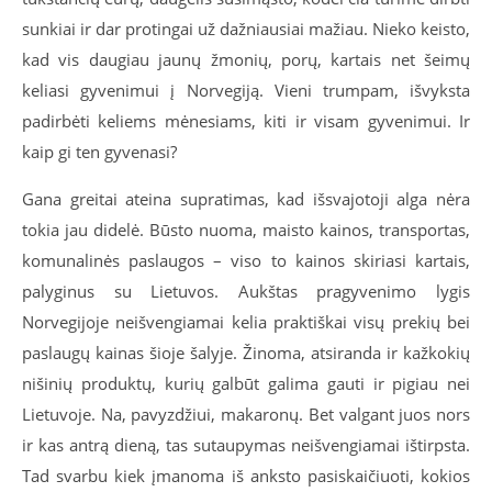
sunkiai ir dar protingai už dažniausiai mažiau. Nieko keisto,
kad vis daugiau jaunų žmonių, porų, kartais net šeimų
keliasi gyvenimui į Norvegiją. Vieni trumpam, išvyksta
padirbėti keliems mėnesiams, kiti ir visam gyvenimui. Ir
kaip gi ten gyvenasi?
Gana greitai ateina supratimas, kad išsvajotoji alga nėra
tokia jau didelė. Būsto nuoma, maisto kainos, transportas,
komunalinės paslaugos – viso to kainos skiriasi kartais,
palyginus su Lietuvos. Aukštas pragyvenimo lygis
Norvegijoje neišvengiamai kelia praktiškai visų prekių bei
paslaugų kainas šioje šalyje. Žinoma, atsiranda ir kažkokių
nišinių produktų, kurių galbūt galima gauti ir pigiau nei
Lietuvoje. Na, pavyzdžiui, makaronų. Bet valgant juos nors
ir kas antrą dieną, tas sutaupymas neišvengiamai ištirpsta.
Tad svarbu kiek įmanoma iš anksto pasiskaičiuoti, kokios