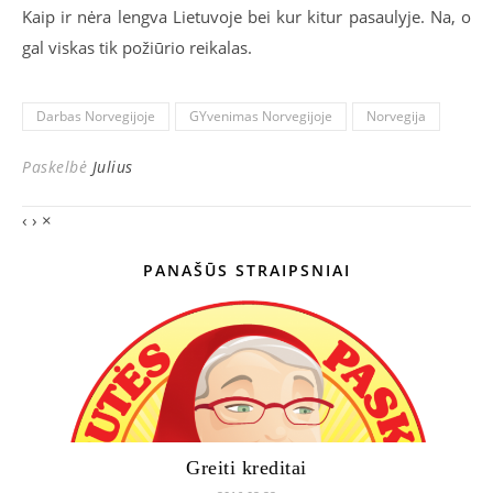
Kaip ir nėra lengva Lietuvoje bei kur kitur pasaulyje. Na, o
gal viskas tik požiūrio reikalas.
Darbas Norvegijoje
GYvenimas Norvegijoje
Norvegija
Paskelbė
Julius
‹
›
×
PANAŠŪS STRAIPSNIAI
Greiti kreditai