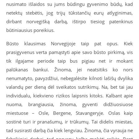
nusimato išlaidos su jums būdingu gyvenimo būdų, kad
netektų stebėtis, jog trijų tūkstančių eurų atlyginimas,
dirbant norvegišką darbą, ištirpo tiesiog patenkinus
būtiniausius poreikius.
Būsto klausimas Norvegijoje taip pat opus. Kiek
prasigyvenus verta pamąstyti apie savo būsto pirkimą, vis
tik ilgajame periode taip bus pigiau net ir mokant
palūkanas bankui. Žinoma, jei neatsitiks ko nors
nenumatyto, pavyzdžiui, nebegalėsite kilnoti lašišų dvylika
valandų per dieną dėl sveikatos sutrikimų. Na, bet tai jau
individualu, kiekvieno rizikos laipsnis kitoks. Kalbant apie
nuoma, brangiausia, žinoma, gyventi didžiuosiuose
miestuose – Osle, Bergene, Stavangeryje. Oslas kaip
sostinė turi ir pranašumų, ir trūkumų. Tai didelis miestas,
tad susirasti darbą čia kiek lengviau. Žinoma, čia vyrauja ne