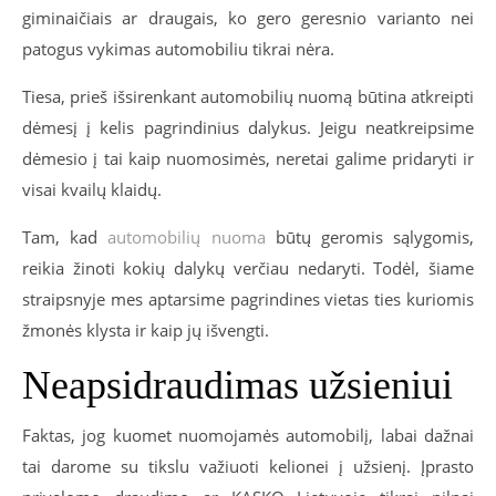
giminaičiais ar draugais, ko gero geresnio varianto nei
patogus vykimas automobiliu tikrai nėra.
Tiesa, prieš išsirenkant automobilių nuomą būtina atkreipti
dėmesį į kelis pagrindinius dalykus. Jeigu neatkreipsime
dėmesio į tai kaip nuomosimės, neretai galime pridaryti ir
visai kvailų klaidų.
Tam, kad
automobilių nuoma
būtų geromis sąlygomis,
reikia žinoti kokių dalykų verčiau nedaryti. Todėl, šiame
straipsnyje mes aptarsime pagrindines vietas ties kuriomis
žmonės klysta ir kaip jų išvengti.
Neapsidraudimas užsieniui
Faktas, jog kuomet nuomojamės automobilį, labai dažnai
tai darome su tikslu važiuoti kelionei į užsienį. Įprasto