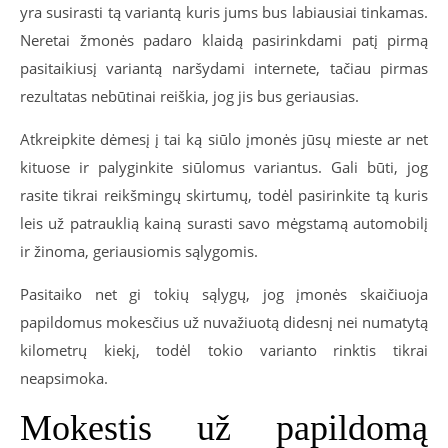
yra susirasti tą variantą kuris jums bus labiausiai tinkamas.
Neretai žmonės padaro klaidą pasirinkdami patį pirmą
pasitaikiusį variantą naršydami internete, tačiau pirmas
rezultatas nebūtinai reiškia, jog jis bus geriausias.
Atkreipkite dėmesį į tai ką siūlo įmonės jūsų mieste ar net
kituose ir palyginkite siūlomus variantus. Gali būti, jog
rasite tikrai reikšmingų skirtumų, todėl pasirinkite tą kuris
leis už patrauklią kainą surasti savo mėgstamą automobilį
ir žinoma, geriausiomis sąlygomis.
Pasitaiko net gi tokių sąlygų, jog įmonės skaičiuoja
papildomus mokesčius už nuvažiuotą didesnį nei numatytą
kilometrų kiekį, todėl tokio varianto rinktis tikrai
neapsimoka.
Mokestis už papildomą