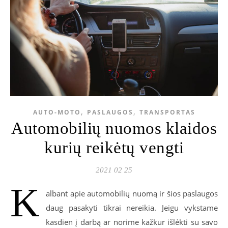
,
,
AUTO-MOTO
PASLAUGOS
TRANSPORTAS
Automobilių nuomos klaidos
kurių reikėtų vengti
2021 02 25
K
albant apie automobilių nuomą ir šios paslaugos
daug pasakyti tikrai nereikia. Jeigu vykstame
kasdien į darbą ar norime kažkur išlėkti su savo