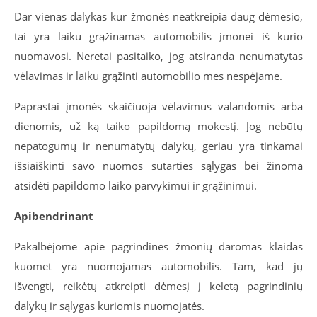
Dar vienas dalykas kur žmonės neatkreipia daug dėmesio,
tai yra laiku grąžinamas automobilis įmonei iš kurio
nuomavosi. Neretai pasitaiko, jog atsiranda nenumatytas
vėlavimas ir laiku grąžinti automobilio mes nespėjame.
Paprastai įmonės skaičiuoja vėlavimus valandomis arba
dienomis, už ką taiko papildomą mokestį. Jog nebūtų
nepatogumų ir nenumatytų dalykų, geriau yra tinkamai
išsiaiškinti savo nuomos sutarties sąlygas bei žinoma
atsidėti papildomo laiko parvykimui ir grąžinimui.
Apibendrinant
Pakalbėjome apie pagrindines žmonių daromas klaidas
kuomet yra nuomojamas automobilis. Tam, kad jų
išvengti, reikėtų atkreipti dėmesį į keletą pagrindinių
dalykų ir sąlygas kuriomis nuomojatės.