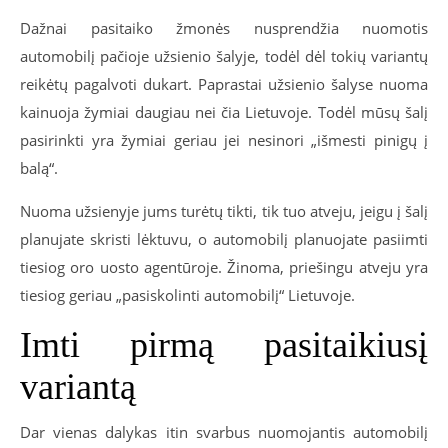
Dažnai pasitaiko žmonės nusprendžia nuomotis
automobilį pačioje užsienio šalyje, todėl dėl tokių variantų
reikėtų pagalvoti dukart. Paprastai užsienio šalyse nuoma
kainuoja žymiai daugiau nei čia Lietuvoje. Todėl mūsų šalį
pasirinkti yra žymiai geriau jei nesinori „išmesti pinigų į
balą“.
Nuoma užsienyje jums turėtų tikti, tik tuo atveju, jeigu į šalį
planujate skristi lėktuvu, o automobilį planuojate pasiimti
tiesiog oro uosto agentūroje. Žinoma, priešingu atveju yra
tiesiog geriau „pasiskolinti automobilį“ Lietuvoje.
Imti pirmą pasitaikiusį
variantą
Dar vienas dalykas itin svarbus nuomojantis automobilį