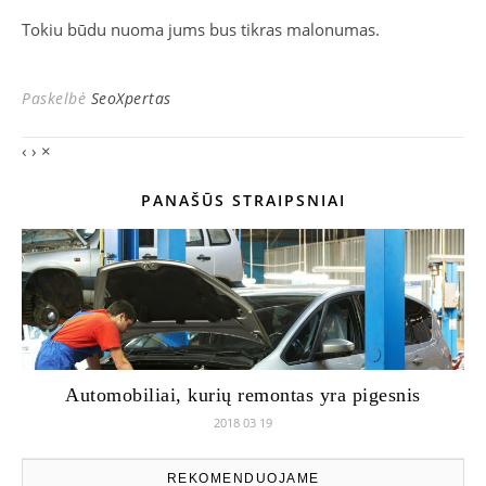
Tokiu būdu nuoma jums bus tikras malonumas.
Paskelbė
SeoXpertas
‹
›
×
PANAŠŪS STRAIPSNIAI
Automobiliai, kurių remontas yra pigesnis
2018 03 19
REKOMENDUOJAME