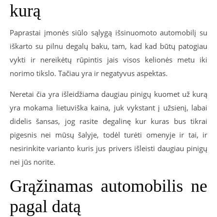
kurą
Paprastai įmonės siūlo sąlygą išsinuomoto automobilį su
iškarto su pilnu degalų baku, tam, kad kad būtų patogiau
vykti ir nereikėtų rūpintis jais visos kelionės metu iki
norimo tikslo. Tačiau yra ir negatyvus aspektas.
Neretai čia yra išleidžiama daugiau pinigų kuomet už kurą
yra mokama lietuviška kaina, juk vykstant į užsienį, labai
didelis šansas, jog rasite degalinę kur kuras bus tikrai
pigesnis nei mūsų šalyje, todėl turėti omenyje ir tai, ir
nesirinkite varianto kuris jus privers išleisti daugiau pinigų
nei jūs norite.
Grąžinamas automobilis ne
pagal datą