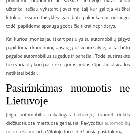
privalomo draudimo ar KASKO Lietuvoje tikrai pilnai
užtenka, tačiau vykstant į svetimą šalį kur galioja visiškai
kitokios eismo taisyklės gali būti pakankamai nesaugu,
todėl papildoma apsauga gėdos čia tikrai nepridarys.
Kai kurios įmonės jau iškart pasiūlys su automobilių įsigyti
papildomą draudiminę apsaugą užsienio šalyje, ar tai būtų
pagalba automobilius sugedus ir panašiai. Todėl susiraskite
tokį variantą kurį pasirinkus jums nebus rūpesčių atsiradus
netikėtai bėdai.
Pasirinkimas nuomotis ne
Lietuvoje
Jeigu automobilis reikalingas Lietuvoje, tuomet rinktis
didžiuosiuose miestuose geriausia. Pavyzdžiui
automobilių
nuoma Kaune
arba Vilniuje turės didžiausia pasirinkimą.